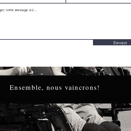
Envoyer
Ensemble, nous vaincrons!